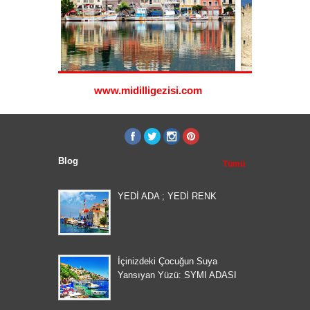
www.midilligezisi.com
www.ro
Blog
Tümü
YEDİ ADA ; YEDİ RENK
İçinizdeki Çocuğun Suya
Yansıyan Yüzü: SYMI ADASI