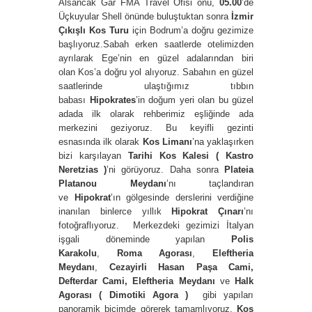
Alsancak Gar FMA Travel Ofisi önü,
05.00
’de
Üçkuyular Shell önünde buluştuktan sonra
İzmir
Çıkışlı Kos Turu
için Bodrum’a doğru gezimize
başlıyoruz.Sabah erken saatlerde otelimizden
ayrılarak Ege’nin en güzel adalarından biri
olan Kos’a doğru yol alıyoruz. Sabahın en güzel
saatlerinde ulaştığımız tıbbın
babası
Hipokrates
’in doğum yeri olan bu güzel
adada ilk olarak rehberimiz eşliğinde ada
merkezini geziyoruz. Bu keyifli gezinti
esnasında ilk olarak
Kos Limanı
’na yaklaşırken
bizi karşılayan
Tarihi
Kos Kalesi ( Kastro
Neretzias )
’ni görüyoruz. Daha sonra
Plateia
Platanou Meydanı
’nı taçlandıran
ve
Hipokrat
’ın gölgesinde derslerini verdiğine
inanılan binlerce yıllık
Hipokrat Çınarı
’nı
fotoğraflıyoruz. Merkezdeki gezimizi İtalyan
işgali döneminde yapılan
Polis
Karakolu
,
Roma Agorası
,
Eleftheria
Meydanı
,
Cezayirli Hasan Paşa Cami,
Defterdar Cami, Eleftheria Meydanı
ve
Halk
Agorası
( Dimotiki Agora )
gibi yapıları
panoramik biçimde görerek tamamlıyoruz.
Kos