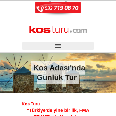
Kos Adası'nda
Günlük Tur
Kos Turu
''
Türkiye’de yine bir ilk, FMA