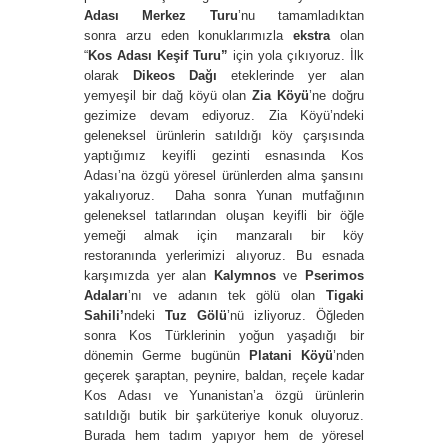
Adası Merkez Turu
’nu tamamladıktan
sonra arzu eden konuklarımızla
ekstra
olan
“
Kos Adası Keşif Turu”
için yola çıkıyoruz. İlk
olarak
Dikeos Dağı
eteklerinde yer alan
yemyeşil bir dağ köyü olan
Zia Köyü
’ne doğru
gezimize devam ediyoruz. Zia Köyü’ndeki
geleneksel ürünlerin satıldığı köy çarşısında
yaptığımız keyifli gezinti esnasında Kos
Adası’na özgü yöresel ürünlerden alma şansını
yakalıyoruz. Daha sonra Yunan mutfağının
geleneksel tatlarından oluşan keyifli bir öğle
yemeği almak için manzaralı bir köy
restoranında yerlerimizi alıyoruz. Bu esnada
karşımızda yer alan
Kalymnos
ve
Pserimos
Adaları
’nı ve adanın tek gölü olan
Tigaki
Sahili’
ndeki
Tuz Gölü
’nü izliyoruz. Öğleden
sonra Kos Türklerinin yoğun yaşadığı bir
dönemin Germe bugünün
Platani Köyü
’nden
geçerek şaraptan, peynire, baldan, reçele kadar
Kos Adası ve Yunanistan’a özgü ürünlerin
satıldığı butik bir şarküteriye konuk oluyoruz.
Burada hem tadım yapıyor hem de yöresel