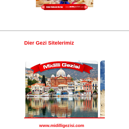
Dier Gezi Sitelerimiz
www.midilligezisi.com
www.ro