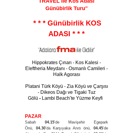
TRAVEL ile Kos Adası
Günübirlik Turu
''
* * * Günübirlik KOS
ADASI * * *
Hippokrates Çınarı - Kos Kalesi -
Eleftheria Meydanı - Osmanlı Camileri -
Halk Agorası
Platani Türk Köyü - Zia Köyü ve Çarşısı
- Dikeos Dağı ve Tigaki Tuz
Gölü
-
Lambi Beach’te Yüzme Keyfi
PAZAR
Sabah
04.15
’de Mavişehir Egepark
Önü,
04.30
’da Karşıyaka Anıtı önü,
04.45
’de