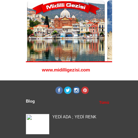
www.midilligezisi.com
www.ro
Blog
Tümü
YEDİ ADA ; YEDİ RENK