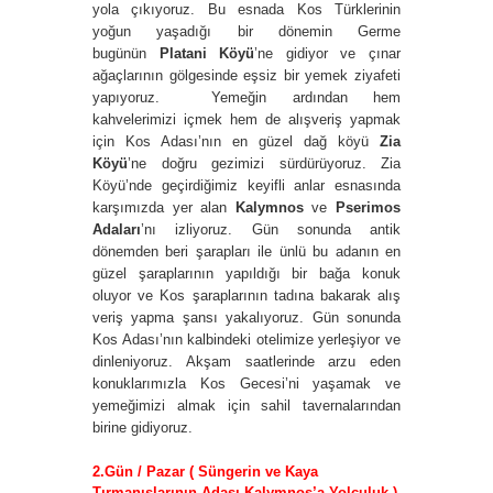
yola çıkıyoruz. Bu esnada Kos Türklerinin
yoğun yaşadığı bir dönemin Germe
bugünün
Platani Köyü
’ne gidiyor ve çınar
ağaçlarının gölgesinde eşsiz bir yemek ziyafeti
yapıyoruz. Yemeğin ardından hem
kahvelerimizi içmek hem de alışveriş yapmak
için Kos Adası’nın en güzel dağ köyü
Zia
Köyü
’ne doğru gezimizi sürdürüyoruz. Zia
Köyü’nde geçirdiğimiz keyifli anlar esnasında
karşımızda yer alan
Kalymnos
ve
Pserimos
Adaları
’nı izliyoruz. Gün sonunda antik
dönemden beri şarapları ile ünlü bu adanın en
güzel şaraplarının yapıldığı bir bağa konuk
oluyor ve Kos şaraplarının tadına bakarak alış
veriş yapma şansı yakalıyoruz. Gün sonunda
Kos Adası’nın kalbindeki otelimize yerleşiyor ve
dinleniyoruz. Akşam saatlerinde arzu eden
konuklarımızla Kos Gecesi’ni yaşamak ve
yemeğimizi almak için sahil tavernalarından
birine gidiyoruz.
2.Gün / Pazar ( Süngerin ve Kaya
Tırmanışlarının Adası Kalymnos’a Yolculuk )