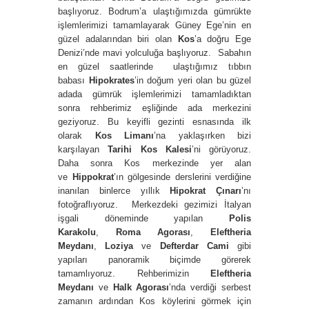
başlıyoruz. Bodrum’a ulaştığımızda gümrükte
işlemlerimizi tamamlayarak Güney Ege’nin en
güzel adalarından biri olan
Kos
’a doğru Ege
Denizi’nde mavi yolculuğa başlıyoruz. Sabahın
en güzel saatlerinde ulaştığımız tıbbın
babası
Hipokrates
’in doğum yeri olan bu güzel
adada gümrük işlemlerimizi tamamladıktan
sonra rehberimiz eşliğinde ada merkezini
geziyoruz. Bu keyifli gezinti esnasında ilk
olarak
Kos Limanı
’na yaklaşırken bizi
karşılayan
Tarihi
Kos Kalesi
’ni görüyoruz.
Daha sonra Kos merkezinde yer alan
ve
Hippokrat
’ın gölgesinde derslerini verdiğine
inanılan binlerce yıllık
Hipokrat Çınarı
’nı
fotoğraflıyoruz. Merkezdeki gezimizi İtalyan
işgali döneminde yapılan
Polis
Karakolu
,
Roma Agorası
,
Eleftheria
Meydanı
,
Loziya
ve
Defterdar Cami
gibi
yapıları panoramik biçimde görerek
tamamlıyoruz. Rehberimizin
Eleftheria
Meydanı
ve
Halk Agorası
’nda verdiği serbest
zamanın ardından Kos köylerini görmek için