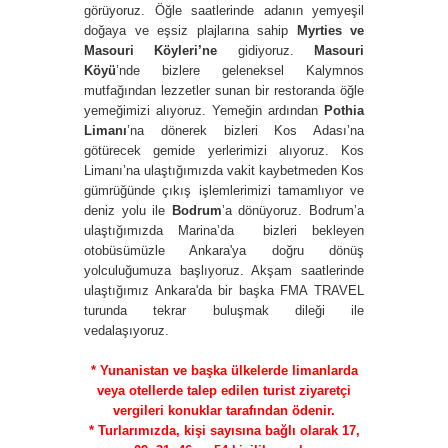
görüyoruz. Öğle saatlerinde adanın yemyeşil
doğaya ve eşsiz plajlarına sahip
Myrties ve
Masouri Köyleri’ne
gidiyoruz.
Masouri
Köyü
’nde bizlere geleneksel Kalymnos
mutfağından lezzetler sunan bir restoranda öğle
yemeğimizi alıyoruz. Yemeğin ardından
Pothia
Limanı
’na dönerek bizleri Kos Adası’na
götürecek gemide yerlerimizi alıyoruz. Kos
Limanı’na ulaştığımızda vakit kaybetmeden Kos
gümrüğünde çıkış işlemlerimizi tamamlıyor ve
deniz yolu ile
Bodrum
’a dönüyoruz. Bodrum’a
ulaştığımızda Marina’da bizleri bekleyen
otobüsümüzle Ankara'ya doğru dönüş
yolculuğumuza başlıyoruz. Akşam saatlerinde
ulaştığımız Ankara'da bir başka FMA TRAVEL
turunda tekrar buluşmak dileği ile
vedalaşıyoruz.
* Yunanistan ve başka ülkelerde limanlarda
veya otellerde talep edilen turist ziyaretçi
vergileri konuklar tarafından ödenir.
* Turlarımızda, kişi sayısına bağlı olarak 17,