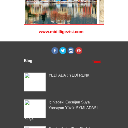
www.midilligezisi.com
www.ro
Blog
Tümü
YEDİ ADA ; YEDİ RENK
İçinizdeki Çocuğun Suya
Yansıyan Yüzü: SYMI ADASI