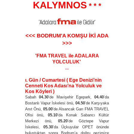
KALYMNOS
* * *
<<<
BODRUM'A KOMŞU İKİ ADA
>>>
'
FMA TRAVEL ile ADALARA
YOLCULUK'
...
ı. Gün / Cumartesi ( Ege Denizi’nin
Cenneti Kos Adası’na Yolculuk ve
Kos Köyleri )
Sabah
04.30
’de Mavişehir Egepark,
04.40
’da
Bostanlı Vapur İskelesi önü,
04.50
’de Karşıyaka
Anıt Önü,
05.00
’de Alsancak Garı FMA TRAVEL
Ofisi önü,
05.10
’da Konak Sabancı Kültür
Merkezi önü,
05.20
’de Göztepe Vapur
İskelesi,
05.30
’da Üçkuyular OPET önünde
buluştuktan sonra Bodrum’a doğru gezimize