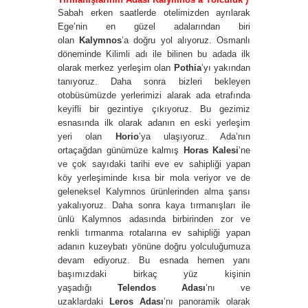
Sabah erken saatlerde otelimizden ayrılarak
Ege’nin en güzel adalarından biri
olan
Kalymnos
’a doğru yol alıyoruz. Osmanlı
döneminde Kilimli adı ile bilinen bu adada ilk
olarak merkez yerleşim olan
Pothia
’yı yakından
tanıyoruz. Daha sonra bizleri bekleyen
otobüsümüzde yerlerimizi alarak ada etrafında
keyifli bir gezintiye çıkıyoruz. Bu gezimiz
esnasında ilk olarak adanın en eski yerleşim
yeri olan
Horio
’ya ulaşıyoruz. Ada’nın
ortaçağdan günümüze kalmış
Horas Kalesi
’ne
ve çok sayıdaki tarihi eve ev sahipliği yapan
köy yerleşiminde kısa bir mola veriyor ve de
geleneksel Kalymnos ürünlerinden alma şansı
yakalıyoruz. Daha sonra kaya tırmanışları ile
ünlü Kalymnos adasında birbirinden zor ve
renkli tırmanma rotalarına ev sahipliği yapan
adanın kuzeybatı yönüne doğru yolculuğumuza
devam ediyoruz. Bu esnada hemen yanı
başımızdaki birkaç yüz kişinin
yaşadığı
Telendos
Adası
’nı ve
uzaklardaki
Leros Adası
’nı panoramik olarak