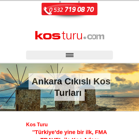
Ankara Çıkışlı Kos
Turları
Kos Turu
''
Türkiye’de yine bir ilk, FMA