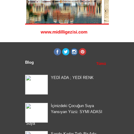
www.midilligezisi.com
www.ro
Blog
Tümü
YEDİ ADA ; YEDİ RENK
İçinizdeki Çocuğun Suya
Yansıyan Yüzü: SYMI ADASI
Şarabı Kadar Tatlı Bir Ada: