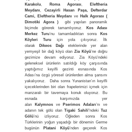
Karakolu
,
Roma Agorası
,
Eleftheria
Meydanı
,
Cezayirli Hasan Paşa, Defterdar
Cami, Eleftheria Meydanı
ve
Halk Agorası
(
Dimotiki Agora )
gibi yapıları panoramik
biçimde görerek tamamlıyoruz.
Kos Adası
Merkez Turu
’nu tamamladıktan sonra
Kos
Köyleri Turu
için yola çıkıyoruz. İlk
olarak
Dikeos Dağı
eteklerinde yer alan
yemyeşil bir dağ köyü olan
Zia Köyü
’ne doğru
gezimize devam ediyoruz. Zia Köyü’ndeki
geleneksel ürünlerin satıldığı köy çarşısında
yaptığımız keyifli gezinti esnasında Kos
Adası’na özgü yöresel ürünlerden alma şansını
yakalıyoruz. Daha sonra Yunanistan’ın keyifli
içeceklerinden biri olan frapelerimizi içmek için
manzaralı bir tavernaya konuk oluyoruz. Bu
esnada karşımızda yer
alan
Kalymnos
ve
Pserimos Adaları
’nı ve
adanın tek gölü olan
Tigaki Sahili’
ndeki
Tuz
Gölü
’nü izliyoruz. Öğleden sonra Kos
Türklerinin yoğun yaşadığı bir dönemin Germe
bugünün
Platani Köyü
’nden geçerek Kos