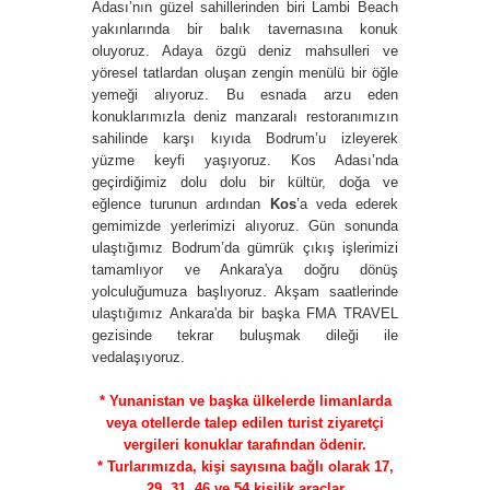
Adası’nın güzel sahillerinden biri Lambi Beach
yakınlarında bir balık tavernasına konuk
oluyoruz. Adaya özgü deniz mahsulleri ve
yöresel tatlardan oluşan zengin menülü bir öğle
yemeği alıyoruz. Bu esnada arzu eden
konuklarımızla deniz manzaralı restoranımızın
sahilinde karşı kıyıda Bodrum’u izleyerek
yüzme keyfi yaşıyoruz. Kos Adası’nda
geçirdiğimiz dolu dolu bir kültür, doğa ve
eğlence turunun ardından
Kos
’a veda ederek
gemimizde yerlerimizi alıyoruz. Gün sonunda
ulaştığımız Bodrum’da gümrük çıkış işlerimizi
tamamlıyor ve Ankara'ya doğru dönüş
yolculuğumuza başlıyoruz. Akşam saatlerinde
ulaştığımız Ankara'da bir başka FMA TRAVEL
gezisinde tekrar buluşmak dileği ile
vedalaşıyoruz.
* Yunanistan ve başka ülkelerde limanlarda
veya otellerde talep edilen turist ziyaretçi
vergileri konuklar tarafından ödenir.
* Turlarımızda, kişi sayısına bağlı olarak 17,
29, 31, 46 ve 54 kişilik araçlar