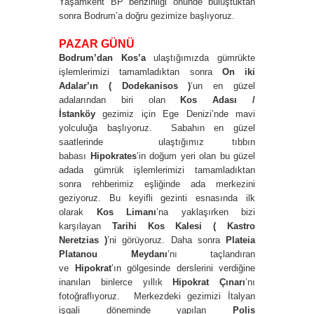
Yaşamkent BP benzinliği önünde buluştuktan
sonra Bodrum’a doğru gezimize başlıyoruz.
PAZAR GÜNÜ
Bodrum’dan Kos’a
ulaştığımızda gümrükte
işlemlerimizi tamamladıktan sonra
On iki
Adalar’ın ( Dodekanisos )
’un en güzel
adalarından biri olan
Kos Adası /
İstanköy
gezimiz için Ege Denizi’nde mavi
yolculuğa başlıyoruz. Sabahın en güzel
saatlerinde ulaştığımız tıbbın
babası
Hipokrates
’in doğum yeri olan bu güzel
adada gümrük işlemlerimizi tamamladıktan
sonra rehberimiz eşliğinde ada merkezini
geziyoruz. Bu keyifli gezinti esnasında ilk
olarak
Kos Limanı
’na yaklaşırken bizi
karşılayan
Tarihi
Kos Kalesi ( Kastro
Neretzias )
’ni görüyoruz. Daha sonra
Plateia
Platanou Meydanı
’nı taçlandıran
ve
Hipokrat
’ın gölgesinde derslerini verdiğine
inanılan binlerce yıllık
Hipokrat Çınarı
’nı
fotoğraflıyoruz. Merkezdeki gezimizi İtalyan
işgali döneminde yapılan
Polis