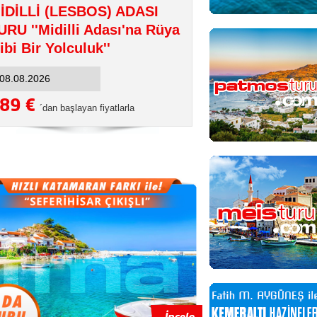
İDİLLİ (LESBOS) ADASI
URU ''Midilli Adası'na Rüya
ibi Bir Yolculuk''
89 €
´dan başlayan fiyatlarla