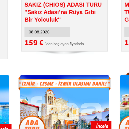
SAKIZ (CHIOS) ADASI TURU
M
''Sakız Adası'na Rüya Gibi
T
Bir Yolculuk''
G
159 €
1
´dan başlayan fiyatlarla