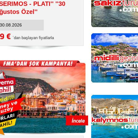
SERIMOS - PLATI'' ''30
ğustos Özel''
9 €
´dan başlayan fiyatlarla