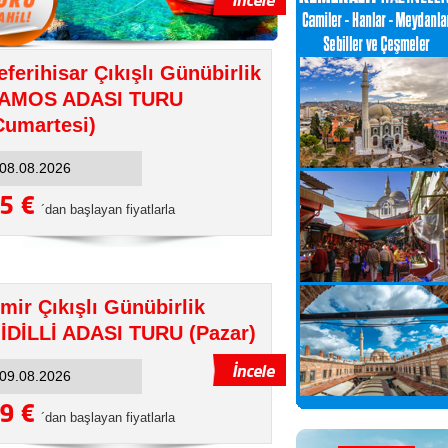
eferihisar Çıkışlı Günübirlik
AMOS ADASI TURU
Cumartesi)
5 €
´dan başlayan fiyatlarla
zmir Çıkışlı Günübirlik
İDİLLİ ADASI TURU (Pazar)
9 €
´dan başlayan fiyatlarla