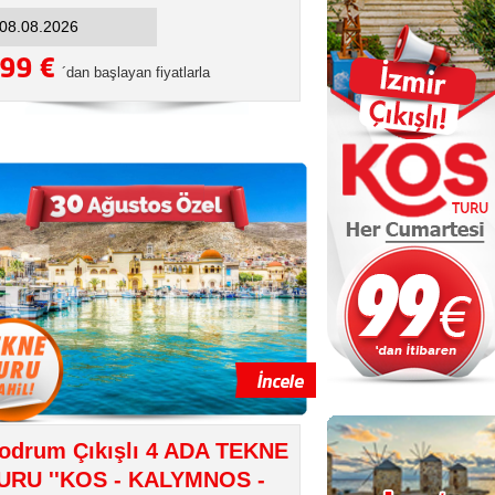
99 €
´dan başlayan fiyatlarla
odrum Çıkışlı 4 ADA TEKNE
URU ''KOS - KALYMNOS -