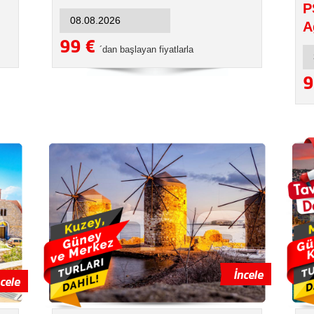
P
A
99 €
´dan başlayan fiyatlarla
9