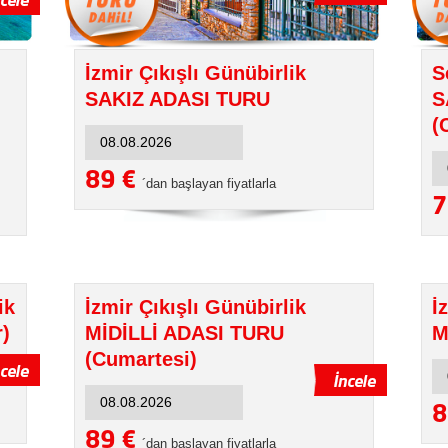
İzmir Çıkışlı Günübirlik
S
SAKIZ ADASI TURU
S
(
89 €
´dan başlayan fiyatlarla
7
ik
İzmir Çıkışlı Günübirlik
İ
)
MİDİLLİ ADASI TURU
M
(Cumartesi)
8
89 €
´dan başlayan fiyatlarla