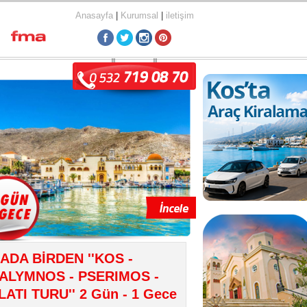
Anasayfa
|
Kurumsal
|
iletişim
 ADA BİRDEN ''KOS -
ALYMNOS - PSERIMOS -
LATI TURU'' 2 Gün - 1 Gece