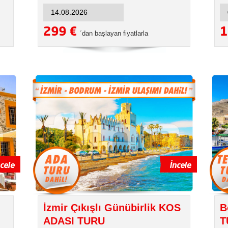
299 €
1
´dan başlayan fiyatlarla
İzmir Çıkışlı Günübirlik KOS
B
ADASI TURU
T