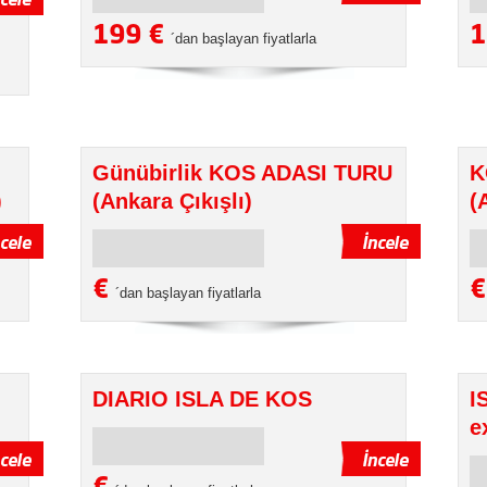
199 €
1
´dan başlayan fiyatlarla
Günübirlik KOS ADASI TURU
K
)
(Ankara Çıkışlı)
(
€
´dan başlayan fiyatlarla
DIARIO ISLA DE KOS
I
e