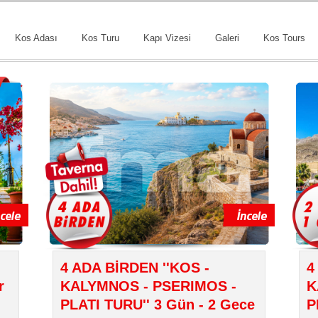
Kos Adası
Kos Turu
Kapı Vizesi
Galeri
Kos Tours
4 ADA BİRDEN ''KOS -
4
r
KALYMNOS - PSERIMOS -
K
PLATI TURU'' 3 Gün - 2 Gece
P