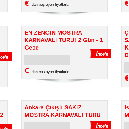
€
´dan başlayan fiyatlarla
EN ZENGİN MOSTRA
Ç
KARNAVALI TURU! 2 Gün - 1
S
Gece
K
D
€
´dan başlayan fiyatlarla
Ankara Çıkışlı SAKIZ
İ
 2
MOSTRA KARNAVALI TURU
M