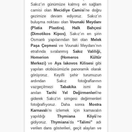
Sakız’ın günümüze kalmış en sağlam
camisi olan
Mecidiye Camisi
’ne doğru
gezimize devam ediyoruz. Sakız’ın
buluşma noktası olan
Vounaki Meydanı
(Platia Plastira)
,
Halk Bahçesi
(Dimotikos Kipos)
, Sakız’ın en şirin
Osmanlı yapılarından biri olan
Melek
Paşa Çeşmesi
ve Vounaki Meydanı’nın
etrafında sıralanmış
Sakız Valiliği,
Homerion (Homeros Kültür
Merkezi)
ve
Aya Iakovos Kilisesi
gibi
yapıları otobüsümüzle panoramik olarak
görüyoruz. Keyifli şehir turumuzun
ardından Sakız fotoğraflarının
vazgeçilmezi
Tabakika
ismi ile
anılan
Tarihi Yel Değirmenleri
'ne
giderek Sakız'ın simgesi değirmenleri
fotoğraflıyoruz. Daha sonra
Mostra
Karnavalı
’nı izlemek için karnavalın
yapıldığı
Thymiana Köyü
’ne
gidiyoruz.
Thymiana
’da
“Talimi”
adı
verilen dans gösterileri, geçit alayları ve