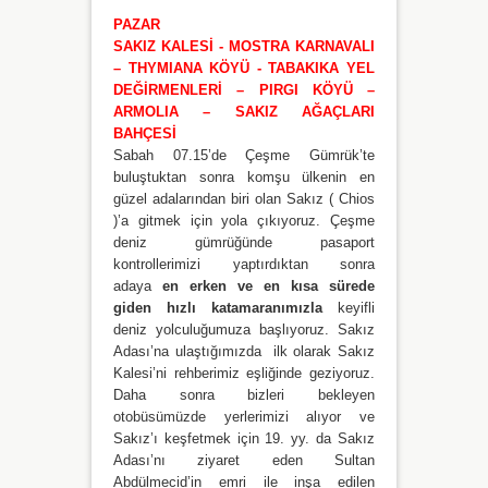
PAZAR
SAKIZ KALESİ - MOSTRA KARNAVALI
– THYMIANA KÖYÜ - TABAKIKA YEL
DEĞİRMENLERİ – PIRGI KÖYÜ –
ARMOLIA – SAKIZ AĞAÇLARI
BAHÇESİ
Sabah 07.15’de Çeşme Gümrük’te
buluştuktan sonra komşu ülkenin en
güzel adalarından biri olan Sakız ( Chios
)’a gitmek için yola çıkıyoruz. Çeşme
deniz gümrüğünde pasaport
kontrollerimizi yaptırdıktan sonra
adaya
en erken ve en kısa sürede
giden hızlı katamaranımızla
keyifli
deniz yolculuğumuza başlıyoruz. Sakız
Adası’na ulaştığımızda ilk olarak Sakız
Kalesi’ni rehberimiz eşliğinde geziyoruz.
Daha sonra bizleri bekleyen
otobüsümüzde yerlerimizi alıyor ve
Sakız’ı keşfetmek için 19. yy. da Sakız
Adası’nı ziyaret eden Sultan
Abdülmecid’in emri ile inşa edilen