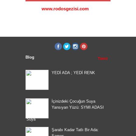
i.com
www.rodosgezisi.com
www.s
Blog
Tümü
YEDİ ADA ; YEDİ RENK
İçinizdeki Çocuğun Suya
Yansıyan Yüzü: SYMI ADASI
Şarabı Kadar Tatlı Bir Ada:
Samos