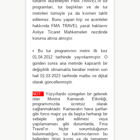
turlarını düzenleyen FMA TRAVEL’ın tur
programları, tur başlıkları ve de tur
metinleri tümüyle ya da kısmen taklit
edilemez. Bunu yapan kişi ve acenteler
hakkında FMA TRAVEL yasal haklarını
Asliye Ticaret Mahkemeleri nezdinde
koruma altına almıştır.
• Bu tur programının metni ilk kez
01.04.2012 tarihinde yayınlanmıştır. O
günden sonra ana metinde kapsamlı bir
değişiklik olmamakla beraber metnin son
hali 01.03.2023 tarihinde matbu ve dijital
olarak güncellenmiştir.
NOT:
Yüzyıllardır süregelen bir gelenek
olan Mostra Karnavalı Etkinliği,
programımızda ücretsiz olarak
sağlanmaktadır. Karnavalın hava şartları
gibi force major ya da başka herhangi bir
sebeple iptal edilmesi veya
yapılamaması gibi durumlarda, Fma
Travel’ın hiçbir sorumluluğunun
bulunmadığını, tur katılımcılarının bu
hallerden ötürü kısmi ya da tamamen