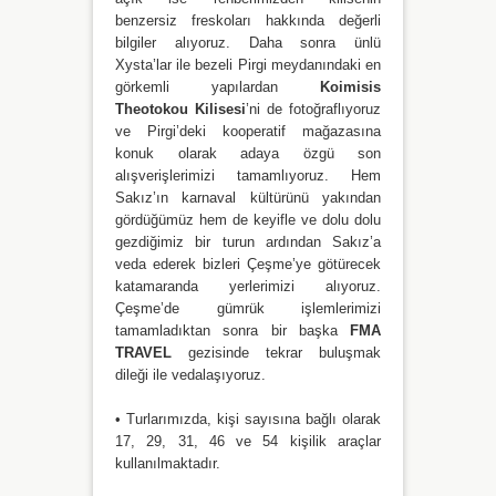
benzersiz freskoları hakkında değerli
bilgiler alıyoruz. Daha sonra ünlü
Xysta’lar ile bezeli Pirgi meydanındaki en
görkemli yapılardan
Koimisis
Theotokou Kilisesi
’ni de fotoğraflıyoruz
ve Pirgi’deki kooperatif mağazasına
konuk olarak adaya özgü son
alışverişlerimizi tamamlıyoruz. Hem
Sakız’ın karnaval kültürünü yakından
gördüğümüz hem de keyifle ve dolu dolu
gezdiğimiz bir turun ardından Sakız’a
veda ederek bizleri Çeşme’ye götürecek
katamaranda yerlerimizi alıyoruz.
Çeşme’de gümrük işlemlerimizi
tamamladıktan sonra bir başka
FMA
TRAVEL
gezisinde tekrar buluşmak
dileği ile vedalaşıyoruz.
• Turlarımızda, kişi sayısına bağlı olarak
17, 29, 31, 46 ve 54 kişilik araçlar
kullanılmaktadır.