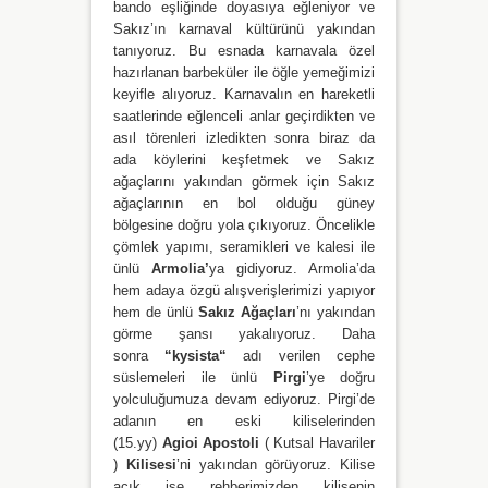
bando eşliğinde doyasıya eğleniyor ve
Sakız’ın karnaval kültürünü yakından
tanıyoruz. Bu esnada karnavala özel
hazırlanan barbeküler ile öğle yemeğimizi
keyifle alıyoruz. Karnavalın en hareketli
saatlerinde eğlenceli anlar geçirdikten ve
asıl törenleri izledikten sonra biraz da
ada köylerini keşfetmek ve Sakız
ağaçlarını yakından görmek için Sakız
ağaçlarının en bol olduğu güney
bölgesine doğru yola çıkıyoruz. Öncelikle
çömlek yapımı, seramikleri ve kalesi ile
ünlü
Armolia’
ya gidiyoruz. Armolia’da
hem adaya özgü alışverişlerimizi yapıyor
hem de ünlü
Sakız Ağaçları
’nı yakından
görme şansı yakalıyoruz. Daha
sonra
“kysista“
adı verilen cephe
süslemeleri ile ünlü
Pirgi
’ye doğru
yolculuğumuza devam ediyoruz. Pirgi’de
adanın en eski kiliselerinden
(15.yy)
Agioi Apostoli
( Kutsal Havariler
)
Kilisesi
’ni yakından görüyoruz. Kilise
açık ise rehberimizden kilisenin