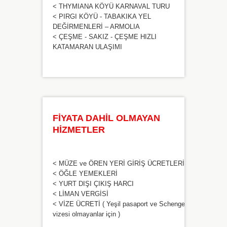
< THYMIANA KÖYÜ KARNAVAL TURU
< PIRGI KÖYÜ - TABAKIKA YEL
DEĞİRMENLERİ – ARMOLIA
< ÇEŞME - SAKIZ - ÇEŞME HIZLI
KATAMARAN ULAŞIMI
FİYATA DAHİL OLMAYAN
HİZMETLER
< MÜZE ve ÖREN YERİ GİRİŞ ÜCRETLERİ
< ÖĞLE YEMEKLERİ
< YURT DIŞI ÇIKIŞ HARCI
< LİMAN VERGİSİ
< VİZE ÜCRETİ ( Yeşil pasaport ve Schengen
vizesi olmayanlar için )